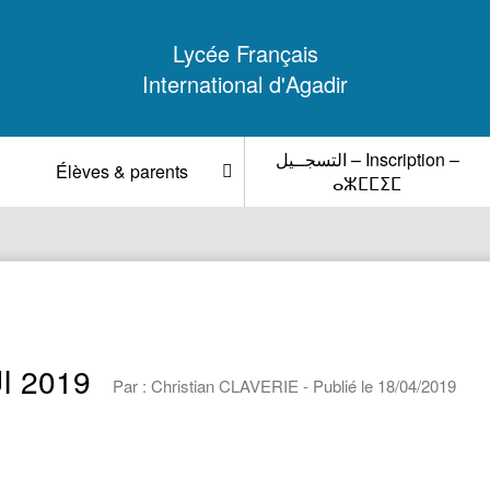
Lycée Français
International d'Agadir
التسجــيل – Inscription –
Élèves & parents
ⴰⵣⵎⵎⵉⵎ
I 2019
Par : Christian CLAVERIE - Publié le 18/04/2019