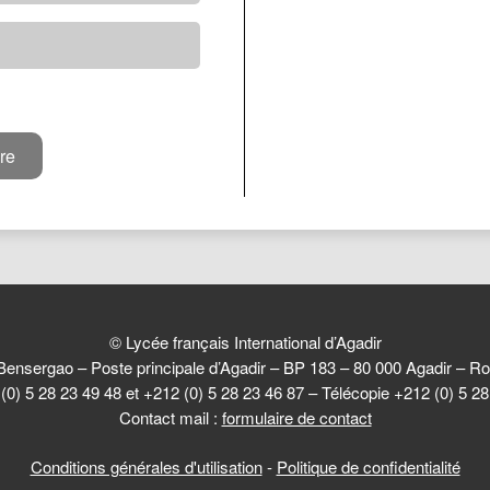
© Lycée français International d’Agadir
Bensergao – Poste principale d’Agadir – BP 183 – 80 000 Agadir –
(0) 5 28 23 49 48 et +212 (0) 5 28 23 46 87 – Télécopie +212 (0) 5 2
Contact mail :
formulaire de contact
Conditions générales d'utilisation
-
Politique de confidentialité