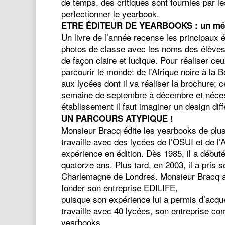
de temps, des critiques sont fournies par les
perfectionner le yearbook.
ETRE ÉDITEUR DE YEARBOOKS : un mét
Un livre de l’année recense les principaux
photos de classe avec les noms des élèves. 
de façon claire et ludique. Pour réaliser ce
parcourir le monde: de l'Afrique noire à la 
aux lycées dont il va réaliser la brochure
semaine de septembre à décembre et nécess
établissement il faut imaginer un design dif
UN PARCOURS ATYPIQUE !
​Monsieur Bracq édite les yearbooks de plus
travaille avec des lycées de l’OSUI et de l
expérience en édition. Dès 1985, il a débuté
quatorze ans. Plus tard, en 2003, il a pris 
Charlemagne de Londres. Monsieur Bracq aff
fonder son entreprise EDILIFE,
puisque son expérience lui a permis d’acquér
travaille avec 40 lycées, son entreprise com
yearbooks.