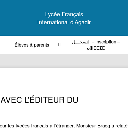
Lycée Français
International d'Agadir
التسجــيل – Inscription –
Élèves & parents
ⴰⵣⵎⵎⵉⵎ
VEC L’ÉDITEUR DU
 les lycées français à l’étranger, Monsieur Bracq a relaté 