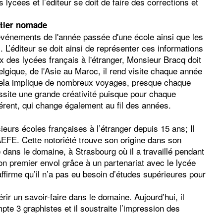
 lycées et l’éditeur se doit de faire des corrections et
ier nomade
 événements de l'année passée d'une école ainsi que les
L’éditeur se doit ainsi de représenter ces informations
ux des lycées français à l'étranger, Monsieur Bracq doit
Belgique, de l'Asie au Maroc, il rend visite chaque année
; cela implique de nombreux voyages, presque chaque
ite une grande créativité puisque pour chaque
férent, qui change également au fil des années.
ieurs écoles françaises à l’étranger depuis 15 ans; Il
’AEFE. Cette notoriété trouve son origine dans son
 dans le domaine, à Strasbourg où il a travaillé pendant
son premier envol grâce à un partenariat avec le lycée
irme qu’il n’a pas eu besoin d’études supérieures pour
ir un savoir-faire dans le domaine. Aujourd’hui, il
pte 3 graphistes et il soustraite l’impression des