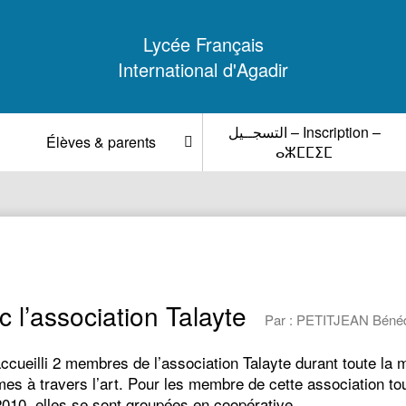
Lycée Français
International d'Agadir
التسجــيل – Inscription –
Élèves & parents
ⴰⵣⵎⵎⵉⵎ
ec l’association Talayte
Par : PETITJEAN Bénédi
cueilli 2 membres de l’association Talayte durant toute la m
à travers l’art. Pour les membre de cette association tout
 2010, elles se sont groupées en coopérative…