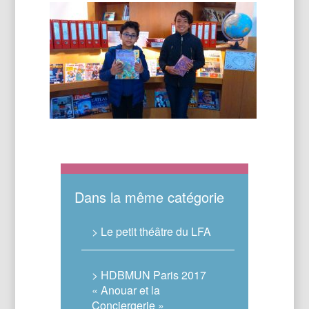
Dans la même catégorie
> Le petit théâtre du LFA
> HDBMUN Paris 2017
« Anouar et la
Conciergerie »