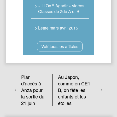
> « I LOVE Agadir » vidéos
– Classes de 2de A et B
> Lettre mars avril 2015
Voir tous les articles
Plan
Au Japon,
d’accès à
comme en CE1
Anza pour
B, on fête les
la sortie du
enfants et les
21 juin
étoiles