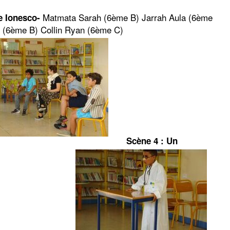
Matmata Sarah (6ème B) Jarrah Aula (6ème
e Ionesco-
(6ème B) Collin Ryan (6ème C)
Scène 4 : Un