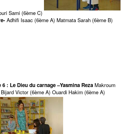
uri Sami (6ème C)
Adhifi Isaac (6ème A) Matmata Sarah (6ème B)
re-
Makroum
 6 : Le Dieu du carnage –Yasmina Reza
 Bijard Victor (6ème A) Ouardi Hakim (6ème A)