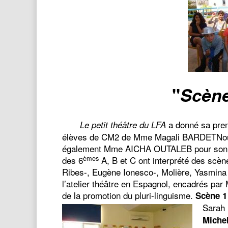
"
Scène
a donné sa prem
Le petit théâtre du LFA
élèves de CM2 de Mme Magali BARDETNous 
également Mme AICHA OUTALEB pour son acc
èmes
des 6
A, B et C ont interprété des scèn
Ribes-, Eugène Ionesco-, Molière, Yasmina R
l’atelier théâtre en Espagnol, encadrés pa
de la promotion du pluri-linguisme.
Scène 1
Sarah
Michel