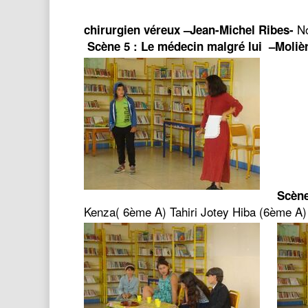
No
chirurgien véreux –Jean-Michel Ribes-
Scène 5 : Le médecin malgré lui –Moliè
Scène
Kenza( 6ème A) Tahiri Jotey Hiba (6ème A)