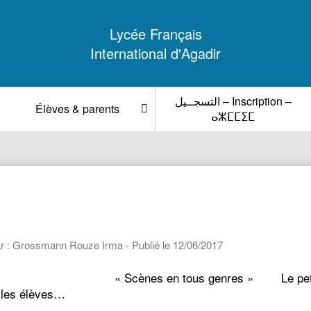
Lycée Français
International d'Agadir
التسجــيل – Inscription –
Élèves & parents
ⴰⵣⵎⵎⵉⵎ
r : Grossmann Rouze Irma - Publié le 12/06/2017
e « Scènes en tous genres » Le petit théâtr
t les élèves…