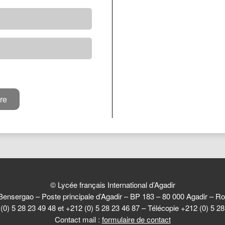
© Lycée français International d’Agadir
Bensergao – Poste principale d’Agadir – BP 183 – 80 000 Agadir –
(0) 5 28 23 49 48 et +212 (0) 5 28 23 46 87 – Télécopie +212 (0) 5 2
Contact mail :
formulaire de contact