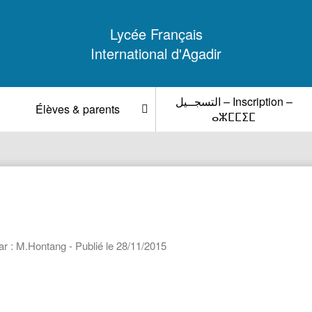
Lycée Français
International d'Agadir
التسجــيل – Inscription –
Élèves & parents
ⴰⵣⵎⵎⵉⵎ
ar : M.Hontang - Publié le 28/11/2015