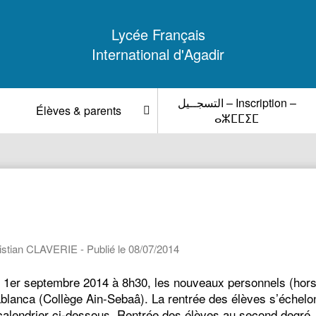
Lycée Français
International d'Agadir
التسجــيل – Inscription –
Élèves & parents
ⴰⵣⵎⵎⵉⵎ
ristian CLAVERIE - Publié le 08/07/2014
di 1er septembre 2014 à 8h30, les nouveaux personnels (hor
ablanca (Collège Ain-Sebaâ). La rentrée des élèves s’échelo
calendrier ci-dessous. Rentrée des élèves au second degr