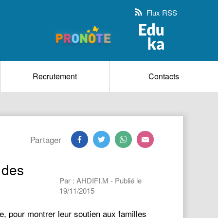
Flux RSS
Recrutement
Contacts
Partager
 des
Par : AHDIFI.M - Publié le
19/11/2015
 pour montrer leur soutien aux familles