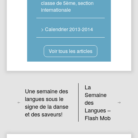
classe de 5ème, section
internationale
> Calendrier 2013-2014
Voir tous les articles
La
Une semaine des
Semaine
langues sous le
des
signe de la danse
Langues –
et des saveurs!
Flash Mob