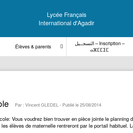
Lycée Français
International d'Agadir
التسجــيل – Inscription –
Élèves & parents
ⴰⵣⵎⵎⵉⵎ
ole
Par : Vincent GLEDEL - Publié le 25/08/2014
cole: Vous voudrez bien trouver en pièce jointe le planning d
s élèves de maternelle rentreront par le portail habituel.
e)