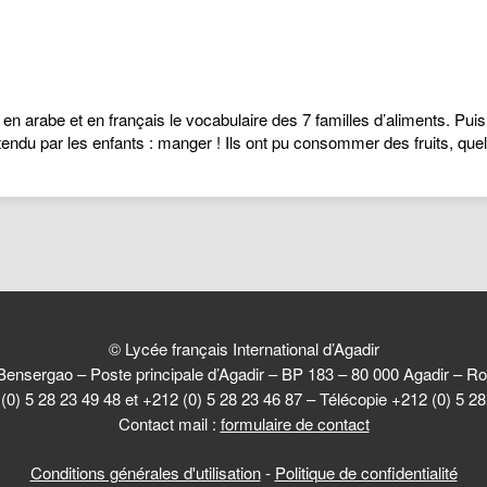
en arabe et en français le vocabulaire des 7 familles d’aliments. Pui
tendu par les enfants : manger ! Ils ont pu consommer des fruits, qu
© Lycée français International d’Agadir
Bensergao – Poste principale d’Agadir – BP 183 – 80 000 Agadir –
(0) 5 28 23 49 48 et +212 (0) 5 28 23 46 87 – Télécopie +212 (0) 5 2
Contact mail :
formulaire de contact
Conditions générales d'utilisation
-
Politique de confidentialité