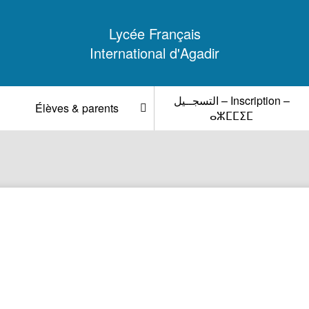
Lycée Français
International d'Agadir
التسجــيل – Inscription –
Élèves & parents
ⴰⵣⵎⵎⵉⵎ