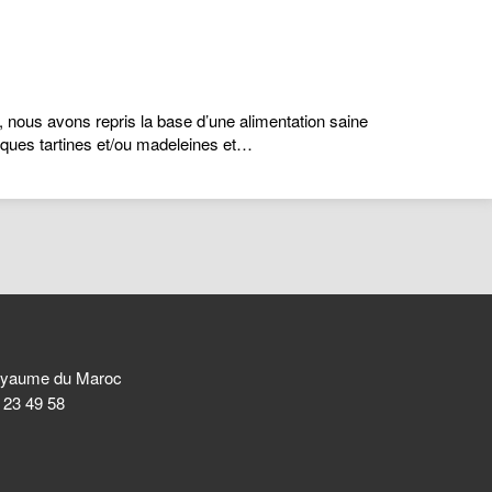
s, nous avons repris la base d’une alimentation saine
elques tartines et/ou madeleines et…
 Royaume du Maroc
8 23 49 58