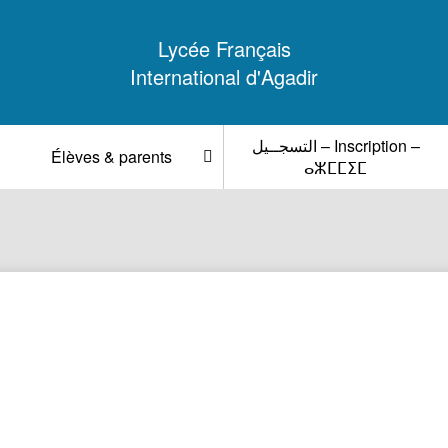
Lycée Français
International d'Agadir
التسجــيل – Inscription –
Élèves & parents
ⴰⵣⵎⵎⵉⵎ