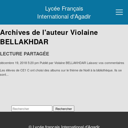
Lycée Français
International d'Agadir
Archives de l'auteur Violaine
BELLAKHDAR
LECTURE PARTAGÉE
décembre 19, 2018 5:20 pm
Publié par
Violaine BELLAKHDAR
Laissez vos commentaires
Les élèves de CE1 C ont choisi des albums sur le thème de Noël à la bibliothèque. Ils se
sont...
Rechercher
© Lycée français International d’Agadir