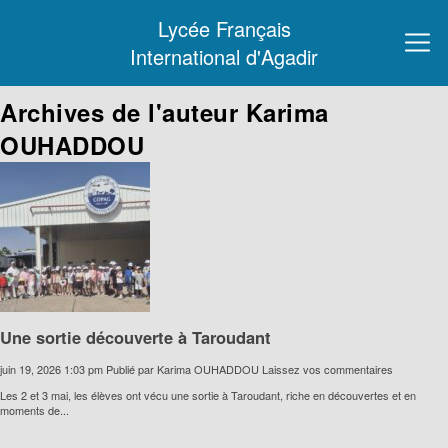
Lycée Français
International d'Agadir
Archives de l'auteur Karima
OUHADDOU
Une sortie découverte à Taroudant
juin 19, 2026 1:03 pm
Publié par
Karima OUHADDOU
Laissez vos commentaires
Les 2 et 3 mai, les élèves ont vécu une sortie à Taroudant, riche en découvertes et en
moments de...