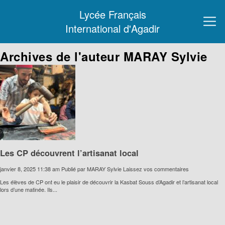
Lycée Français
International d'Agadir
Archives de l'auteur MARAY Sylvie
Les CP découvrent l’artisanat local
janvier 8, 2025 11:38 am
Publié par
MARAY Sylvie
Laissez vos commentaires
Les élèves de CP ont eu le plaisir de découvrir la Kasbat Souss d’Agadir et l’artisanat local
lors d’une matinée. Ils...