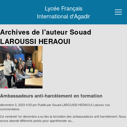
Lycée Français
International d'Agadir
Archives de l'auteur Souad
LAROUSSI HERAOUI
Ambassadeurs anti-harcèlement en formation
décembre 3, 2023 4:53 pm
Publié par
Souad LAROUSSI HERAOUI
Laissez vos
commentaires
Ce vendredi 1er décembre a eu lieu la formation des ambassadeurs anti-harcèlement. Nous
avons abordé différents points pour appréhender au...