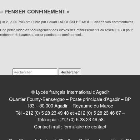
« PENSER CONFINEMENT »
juin 2, 2020 7:03 pm
Publié par
Souad LAROUSSI HERAOUI
Laissez vos commentaires
Une petite vidéo d’encouragement des élèves des établissements du réseau OSUI pour
redonner du baume au cœur pendant ce confinement...
Rechercher
© Lycée français International d’Agadir
Quartier Founty-Bensergao – Poste principale d’Agadir – BP
183 – 80 000 Agadir – Royaume du Maroc
Tél +212 (0) 5 28 23 49 48 et +212 (0) 5 28 23 46 87 –
Télécopie +212 (0) 5 28 23 49 58
Contact mail :
formulaire de contact