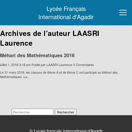
Lycée Français
International d'Agadir
Archives de l'auteur LAASRI
Laurence
Méhari des Mathématiques 2016
juillet 1, 2016 3:16 pm
Publié par
LAASRI Laurence
3 Comentaires
Le 31 mars 2016, les classes de 6ème A et de 6ème C ont participé au Méhari des
Mathématiques. La...
Rechercher
© Lycée français International d’Agadir