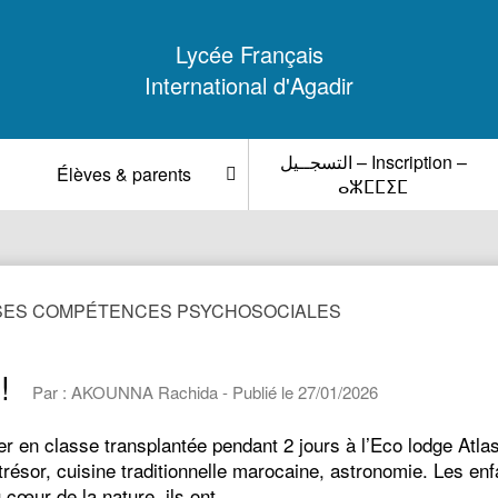
Lycée Français
International d'Agadir
التسجــيل – Inscription –
Élèves & parents
ⴰⵣⵎⵎⵉⵎ
 SES COMPÉTENCES PSYCHOSOCIALES
!
Par : AKOUNNA Rachida - Publié le 27/01/2026
er en classe transplantée pendant 2 jours à l’Eco lodge Atl
trésor, cuisine traditionnelle marocaine, astronomie. Les e
 cœur de la nature, ils ont…