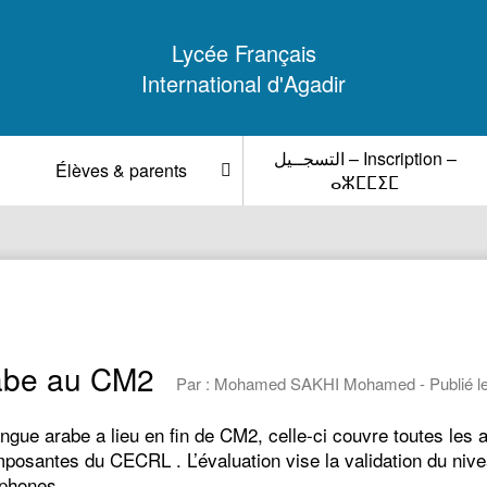
Lycée Français
International d'Agadir
التسجــيل – Inscription –
Élèves & parents
ⴰⵣⵎⵎⵉⵎ
rabe au CM2
Par : Mohamed SAKHI Mohamed - Publié le
e arabe a lieu en fin de CM2, celle-ci couvre toutes les ac
mposantes du CECRL . L’évaluation vise la validation du niv
ophones.