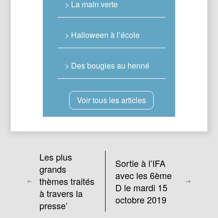
> La main verte
> Halloween à l’école
> Des bougies au henné
Voir tous les articles
Les plus
Sortie à l’IFA
grands
avec les 6ème
thèmes traités
D le mardi 15
à travers la
octobre 2019
presse’