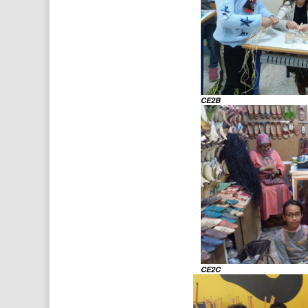
CE2B
CE2C