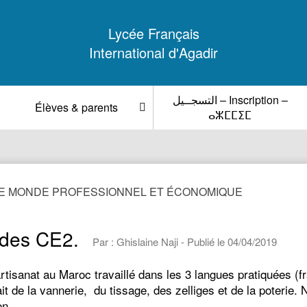
Lycée Français
International d'Agadir
التسجــيل – Inscription –
Élèves & parents
ⴰⵣⵎⵎⵉⵎ
E MONDE PROFESSIONNEL ET ÉCONOMIQUE
 des CE2.
Par : Ghislaine Naji - Publié le 04/04/2019
artisanat au Maroc travaillé dans les 3 langues pratiquées (f
it de la vannerie, du tissage, des zelliges et de la poterie
ion…