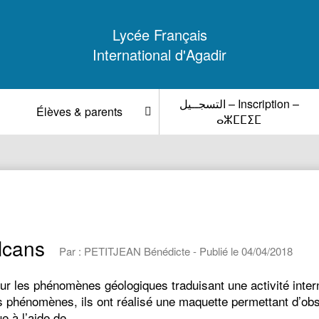
Lycée Français
International d'Agadir
التسجــيل – Inscription –
Élèves & parents
ⴰⵣⵎⵎⵉⵎ
lcans
Par : PETITJEAN Bénédicte - Publié le 04/04/2018
les phénomènes géologiques traduisant une activité interne 
 phénomènes, ils ont réalisé une maquette permettant d’obs
que à l’aide de…