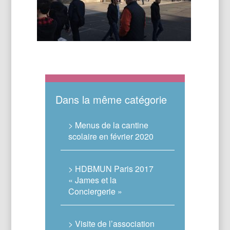
Dans la même catégorie
> Menus de la cantine
scolaire en février 2020
> HDBMUN Paris 2017
« James et la
Conciergerie »
> Visite de l’association