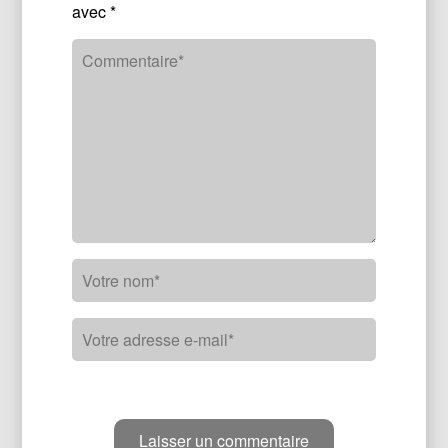
avec
*