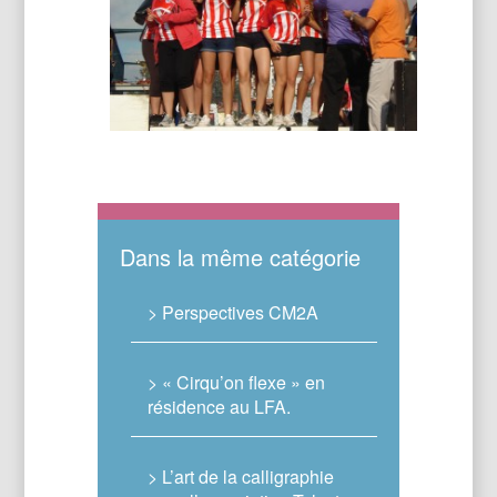
Dans la même catégorie
> Perspectives CM2A
> « Cirqu’on flexe » en
résidence au LFA.
> L’art de la calligraphie