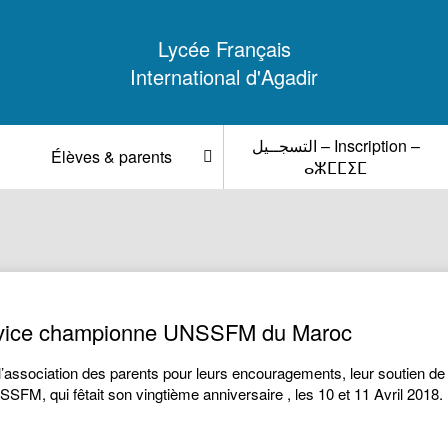
Lycée Français
International d'Agadir
التسجــيل – Inscription –
Élèves & parents
ⴰⵣⵎⵎⵉⵎ
e, vice championne UNSSFM du Maroc
ssociation des parents pour leurs encouragements, leur soutien de l’
UNSSFM, qui fêtait son vingtième anniversaire , les 10 et 11 Avril 201