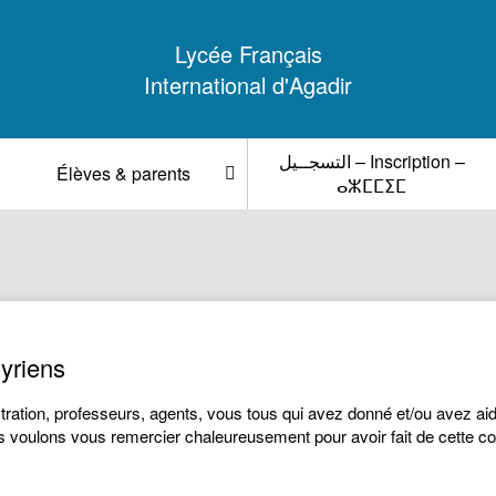
Lycée Français
International d'Agadir
التسجــيل – Inscription –
Élèves & parents
ⴰⵣⵎⵎⵉⵎ
syriens
tration, professeurs, agents, vous tous qui avez donné et/ou avez ai
s voulons vous remercier chaleureusement pour avoir fait de cette col