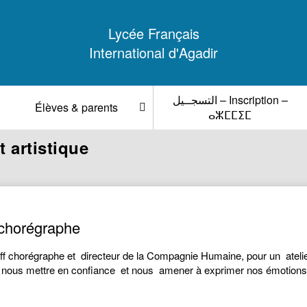
Lycée Français
International d'Agadir
التسجــيل – Inscription –
Élèves & parents
ⴰⵣⵎⵎⵉⵎ
t artistique
 chorégraphe
 chorégraphe et directeur de la Compagnie Humaine, pour un atelier d
su nous mettre en confiance et nous amener à exprimer nos émotions