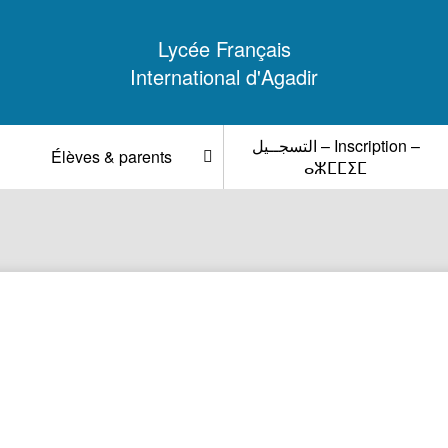
Lycée Français
International d'Agadir
التسجــيل – Inscription –
Élèves & parents
ⴰⵣⵎⵎⵉⵎ