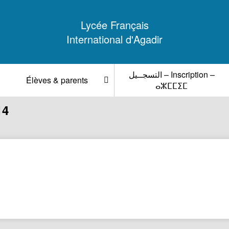
Lycée Français
International d'Agadir
التسجــيل – Inscription –
Élèves & parents
ⴰⵣⵎⵎⵉⵎ
14