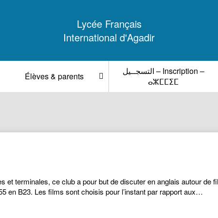
Lycée Français
International d'Agadir
التسجــيل – Inscription –
Élèves & parents
ⴰⵣⵎⵎⵉⵎ
s et terminales, ce club a pour but de discuter en anglais autour d
5 en B23. Les films sont choisis pour l’instant par rapport aux…