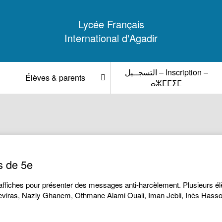
Lycée Français
International d'Agadir
التسجــيل – Inscription –
Élèves & parents
ⴰⵣⵎⵎⵉⵎ
s de 5e
affiches pour présenter des messages anti-harcèlement. Plusieurs élè
eviras, Nazly Ghanem, Othmane Alami Ouali, Iman Jebli, Inès Hass