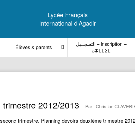
Lycée Français
International d'Agadir
التسجــيل – Inscription –
Élèves & parents
ⴰⵣⵎⵎⵉⵎ
trimestre 2012/2013
Par : Christian CLAVERIE
second trimestre. Planning devoirs deuxième trimestre 201